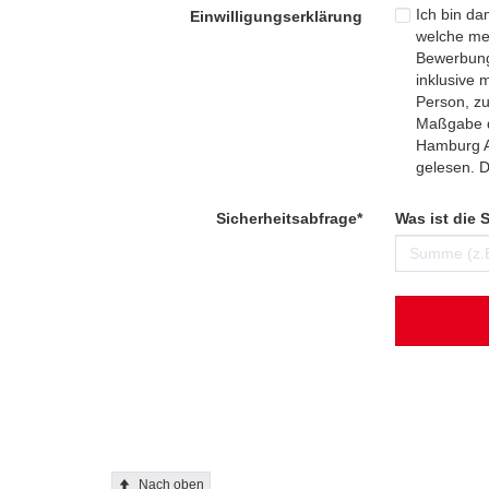
Ich bin d
Einwilligungserklärung
welche mei
Bewerbung
inklusive 
Person, zu
Maßgabe 
Hamburg Ai
gelesen. D
Sicherheits­
Sicherheits­abfrage*
Was ist die
abfrage:
Nach oben