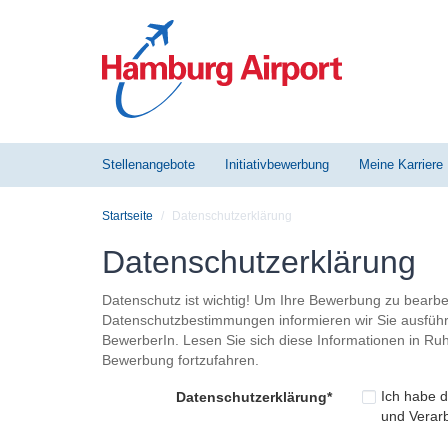
Zum
Zur
Zum
Zum
Zur
Hamburg
Inhalt
Navigation
Ende
Anfang
Navigation
Airport
der
der
-
Seite
Seite
Zur
Startseite
Stellenangebote
Initiativbewerbung
Meine Karriere
Startseite
Datenschutzerklärung
Datenschutzerklärung
Datenschutz ist wichtig! Um Ihre Bewerbung zu bearbe
Datenschutzbestimmungen informieren wir Sie ausführl
BewerberIn. Lesen Sie sich diese Informationen in Ru
Bewerbung fortzufahren.
Ich habe 
Datenschutz
erklärung*
und Verar